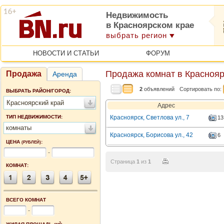
Недвижимость
в Красноярском крае
выбрать регион
НОВОСТИ И СТАТЬИ
ФОРУМ
Продажа комнат в Краснояр
Продажа
Аренда
2
объявлений
Сортировать по:
ВЫБРАТЬ РАЙОН/ГОРОД:
Красноярский край
Адрес
ТИП НЕДВИЖИМОСТИ:
Красноярск, Светлова ул., 7
13
комнаты
Красноярск, Борисова ул., 42
6
ЦЕНА
:
(РУБЛЕЙ)
-
Страница
1
из
1
КОМНАТ:
ВСЕГО КОМНАТ
-
2