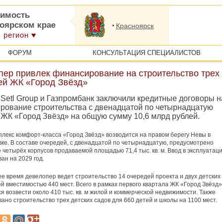
имость
ноярском крае
Красноярск
 регион
ФОРУМ
КОНСУЛЬТАЦИЯ СПЕЦИАЛИСТОВ
пер привлек финансирование на строительство трех
ей ЖК «Город Звёзд»
Setl Group и Газпромбанк заключили кредитные договоры н
рование строительства с двенадцатой по четырнадцатую
 ЖК «Город Звёзд» на общую сумму 10,6 млрд рублей.
лекс комфорт-класса «Город Звёзд» возводится на правом берегу Невы в
ке. В составе очередей, с двенадцатой по четырнадцатую, предусмотрено
 четырёх корпусов продаваемой площадью 71,4 тыс. кв. м. Ввод в эксплуатац
ан на 2029 год.
е время девелопер ведет строительство 14 очередей проекта и двух детских
й вместимостью 440 мест. Всего в рамках первого квартала ЖК «Город Звёзд»
я возвести около 410 тыс. кв. м жилой и коммерческой недвижимости. Также
ано строительство трех детских садов для 660 детей и школы на 1100 мест.