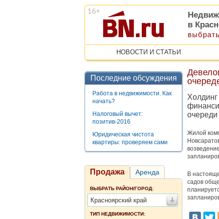
Недвиж
в Крас
выбрать
НОВОСТИ И СТАТЬИ
Девело
Последние обсуждения
очеред
Работа в недвижимости. Как
Холдинг 
начать?
финанси
Налоговый вычет:
очереди
позитив-2016
Жилой комп
Юридическая чистота
Новсаратов
квартиры: проверяем сами
возведение
запланиров
Продажа
Аренда
В настояще
садов обще
ВЫБРАТЬ РАЙОН/ГОРОД:
планируетс
запланиров
Красноярский край
ТИП НЕДВИЖИМОСТИ: