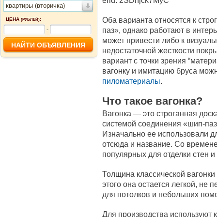
erid: 2SDnjck7MyC
квартиры (вторичка)
Оба варианта относятся к стр
ЦЕНА
:
(РУБЛЕЙ)
паз», однако работают в интер
-
может привести либо к визуаль
недостаточной жесткости покры
вариант с точки зрения “матер
вагонку и имитацию бруса мож
пиломатериалы
.
Что такое вагонка?
Вагонка — это строганная доска
системой соединения «шип-паз
Изначально ее использовали д
отсюда и название. Со времен
популярных для отделки стен и
Толщина классической вагонки 
этого она остается легкой, не 
для потолков и небольших пом
Для производства используют к