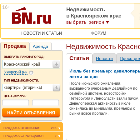
Недвижимость
в Красноярском крае
выбрать регион
НОВОСТИ И СТАТЬИ
ФОРУМ
Недвижимость Красно
Продажа
Аренда
ВЫБРАТЬ РАЙОН/ГОРОД:
Статьи
Новости
Пресс-ре
Красноярский край
Июль без премьер: девелопер
Ужурский р-н
легли на дно
ТИП НЕДВИЖИМОСТИ:
После июньского оживления,
квартиры (вторичка)
вызванного очередным дедлайном по
семейной ипотеке, новостройки
ЦЕНА
:
(РУБЛЕЙ)
Петербурга и Ленобласти взяли паузу.
-
Девелоперская активность в июле
снизилась до минимума, премьеры с
рынка вовсе пропали.
ПРОДАЖА ВТОРИЧНАЯ
295
ПРОДАЖА СТРОЯЩАЯСЯ
9