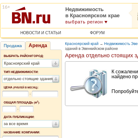
Недвижимость
в Красноярском крае
выбрать регион
НОВОСТИ И СТАТЬИ
ФОРУМ
Красноярский край
→
Недвижимость Эве
Аренда
Продажа
зданий в Эвенкийском районе
Аренда отдельно стоящих з
ВЫБРАТЬ РАЙОН/ГОРОД:
Красноярский край
К сожалени
ТИП НЕДВИЖИМОСТИ:
найдено пр
отдельно стоящие здания
ЦЕНА
:
(РУБЛЕЙ В МЕСЯЦ)
Попробуйте
-
2
ОБЩАЯ ПЛОЩАДЬ
(М
):
-
ДАТА ПУБЛИКАЦИИ:
за все время
НАЗВАНИЕ КОМПАНИИ: