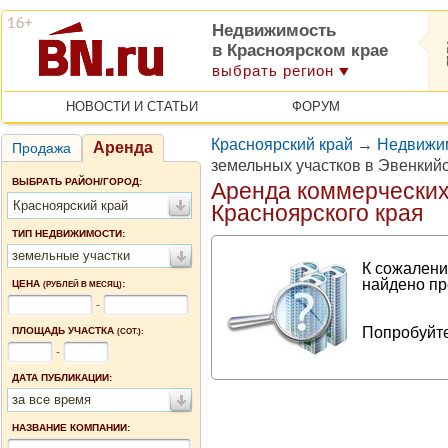
Недвижимость
в Красноярском крае
выбрать регион
НОВОСТИ И СТАТЬИ
ФОРУМ
Красноярский край
→
Недвижим
Аренда
Продажа
земельных участков в Эвенкий
ВЫБРАТЬ РАЙОН/ГОРОД:
Аренда коммерческих
Красноярский край
Красноярского края
ТИП НЕДВИЖИМОСТИ:
земельные участки
К сожалени
найдено пр
ЦЕНА
:
(РУБЛЕЙ В МЕСЯЦ)
-
Попробуйте
ПЛОЩАДЬ УЧАСТКА
(СОТ.):
-
ДАТА ПУБЛИКАЦИИ:
за все время
НАЗВАНИЕ КОМПАНИИ: